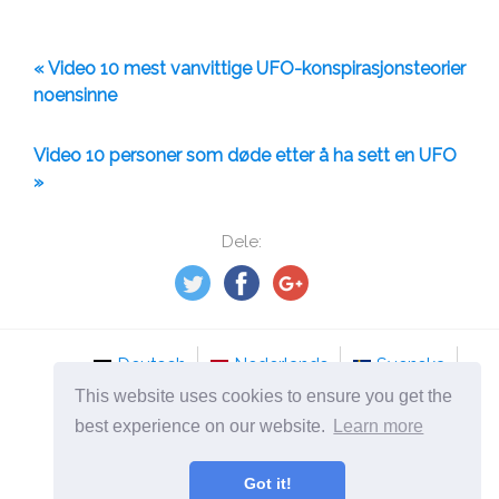
« Video 10 mest vanvittige UFO-konspirasjonsteorier
noensinne
Video 10 personer som døde etter å ha sett en UFO
»
Dele:
Deutsch
Nederlands
Svenska
This website uses cookies to ensure you get the
Norsk
Italiano
Français
Dansk
best experience on our website.
Learn more
Español
Česky
Got it!
©
2026
no.mydailyselfmotivation.com