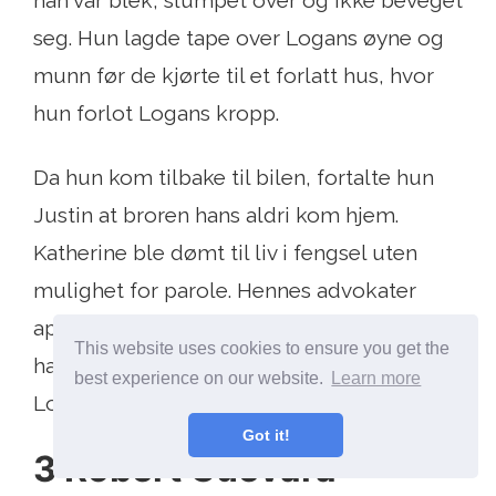
han var blek, slumpet over og ikke beveget
seg. Hun lagde tape over Logans øyne og
munn før de kjørte til et forlatt hus, hvor
hun forlot Logans kropp.
Da hun kom tilbake til bilen, fortalte hun
Justin at broren hans aldri kom hjem.
Katherine ble dømt til liv i fengsel uten
mulighet for parole. Hennes advokater
appellerer dommen. Til tross for flere søk,
This website uses cookies to ensure you get the
har ikke politi og frivillige gjenopprettet
best experience on our website.
Learn more
Logans kropp.
Got it!
3 Robert Guevara