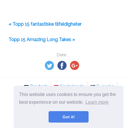
« Topp 15 fantastiske tilfeldigheter
Topp 15 Amazing Long Takes »
Dele:
Deutsch
Nederlands
Svenska
This website uses cookies to ensure you get the
Norsk
Italiano
Français
Dansk
best experience on our website.
Learn more
Español
Česky
Got it!
©
2026
no.mydailyselfmotivation.com
Beste Top-10 lister i verden!