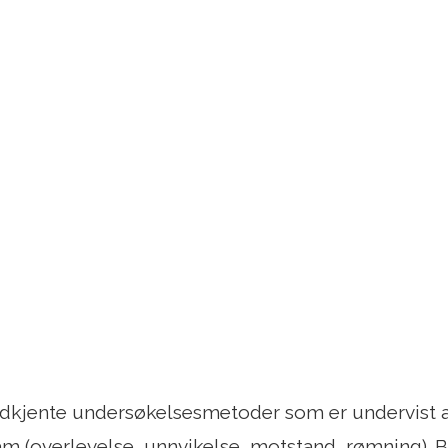
odkjente undersøkelsesmetoder som er undervist 
m (overlevelse, unnvikelse, motstand, rømning). B