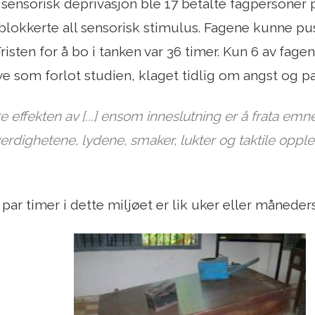
 sensorisk deprivasjon ble 17 betalte fagpersoner pl
lokkerte all sensorisk stimulus. Fagene kunne pu
Fristen for å bo i tanken var 36 timer. Kun 6 av fagen
eve som forlot studien, klaget tidlig om angst og p
te effekten av [...] ensom inneslutning er å frata em
verdighetene, lydene, smaker, lukter og taktile opple
 par timer i dette miljøet er lik uker eller måneders