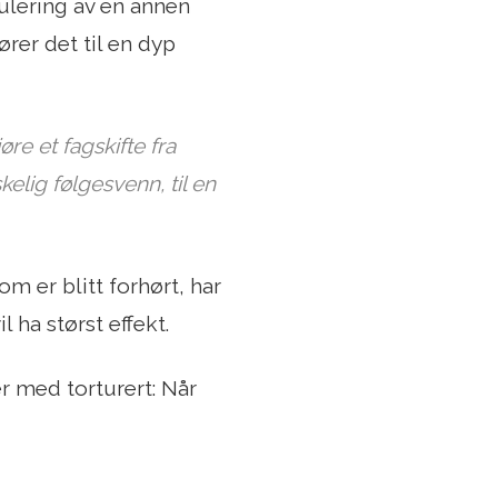
mulering av en annen
ører det til en dyp
øre et fagskifte fra
lig følgesvenn, til en
 er blitt forhørt, har
 ha størst effekt.
r med torturert: Når