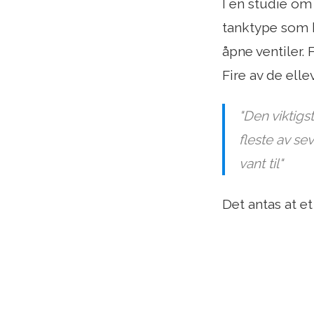
I en studie om
tanktype som b
åpne ventiler. 
Fire av de ell
"Den viktigs
fleste av se
vant til"
Det antas at et