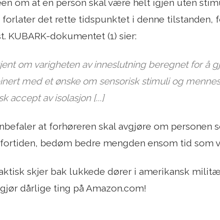
deen om at en person skal være helt igjen uten sti
forlater det rette tidspunktet i denne tilstanden, f
st. KUBARK-dokumentet (1) sier:
 kjent om varigheten av inneslutning beregnet for å gj
nert med et ønske om sensorisk stimuli og menneske
sk accept av isolasjon [...]
efaler at forhøreren skal avgjøre om personen som
 i fortiden, bedøm bedre mengden ensom tid som vil
ktisk skjer bak lukkede dører i amerikansk militæ
gjør dårlige ting på Amazon.com!