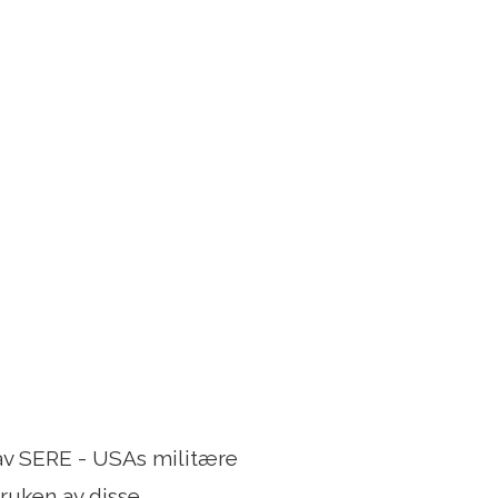
av SERE - USAs militære
ruken av disse