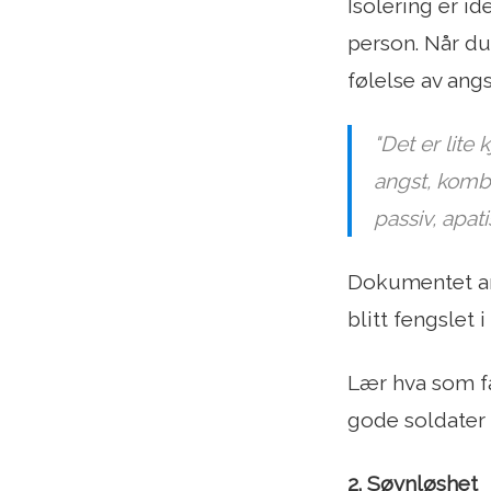
Isolering er i
person. Når du 
følelse av ang
"Det er lite
angst, kombi
passiv, apati
Dokumentet anb
blitt fengslet
Lær hva som fa
gode soldater 
2. Søvnløshet