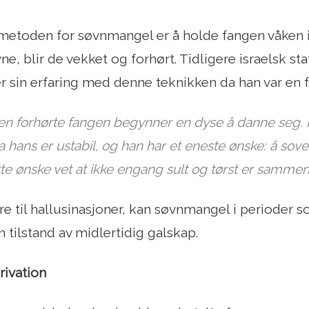
metoden for søvnmangel er å holde fangen våken i 
vne, blir de vekket og forhørt. Tidligere israelsk 
r sin erfaring med denne teknikken da han var en 
 den forhørte fangen begynner en dyse å danne seg. Ha
 hans er ustabil, og han har et eneste ønske: å sove 
te ønske vet at ikke engang sult og tørst er sammen
 føre til hallusinasjoner, kan søvnmangel i perioder
en tilstand av midlertidig galskap.
rivation