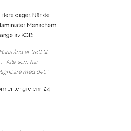
flere dager. Når de
statsminister Menachem
fange av KGB:
ns ånd er trøtt til
... Alle som har
lignbare med det. "
 som er lengre enn 24