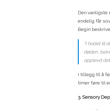
Den vanligste 
endelig får so
Begin beskrive
"I hodet til
døden, beina
opplevd det
I tillegg til å
timer føre til 
3. Sensory Dep